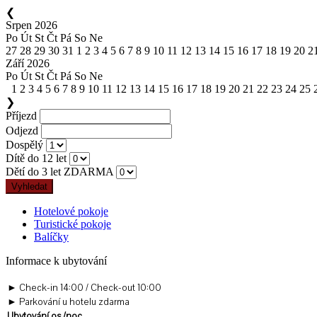
❮
Srpen 2026
Po
Út
St
Čt
Pá
So
Ne
27
28
29
30
31
1
2
3
4
5
6
7
8
9
10
11
12
13
14
15
16
17
18
19
20
2
Září 2026
Po
Út
St
Čt
Pá
So
Ne
1
2
3
4
5
6
7
8
9
10
11
12
13
14
15
16
17
18
19
20
21
22
23
24
25
❯
Příjezd
Odjezd
Dospělý
Dítě do 12 let
Dětí do 3 let ZDARMA
Hotelové pokoje
Turistické pokoje
Balíčky
Informace k ubytování
► Check-in 14:00 / Check-out 10:00
► Parkování u hotelu zdarma
Ubytování os./noc