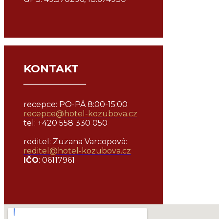
KONTAKT
¯¯¯¯¯¯¯¯¯¯¯¯¯¯¯¯
recepce: PO-PÁ 8:00-15:00
recepce@hotel-kozubova.cz
tel: +420 558 330 050
reditel: Zuzana Varcopová:
reditel@
hotel-kozubova.cz
IČO
: 06117961