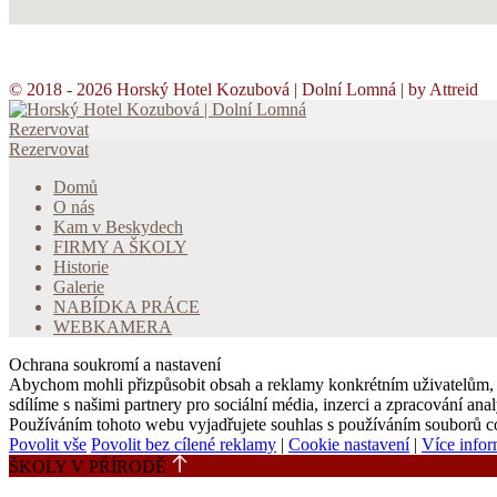
GDPR|Storno podmínky
© 2018 - 2026 Horský Hotel Kozubová | Dolní Lomná | by Attreid
Rezervovat
Rezervovat
Domů
O nás
Kam v Beskydech
FIRMY A ŠKOLY
Historie
Galerie
NABÍDKA PRÁCE
WEBKAMERA
Ochrana soukromí a nastavení
Abychom mohli přizpůsobit obsah a reklamy konkrétním uživatelům, 
sdílíme s našimi partnery pro sociální média, inzerci a zpracování a
Používáním tohoto webu vyjadřujete souhlas s používáním souborů c
Povolit vše
Povolit bez cílené reklamy
|
Cookie nastavení
|
Více infor
ŠKOLY V PŘÍRODĚ