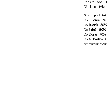
Poplatek obci • 1
Dětská postýlka 
Storno podmínk
Do
30 dnů
-
0%
Do
14 dnů
-
30%
Do
7 dnů
-
50%
z
Do
2 dnů
-
70%
z
Do
48 hodin
-
1
*kompletní znění