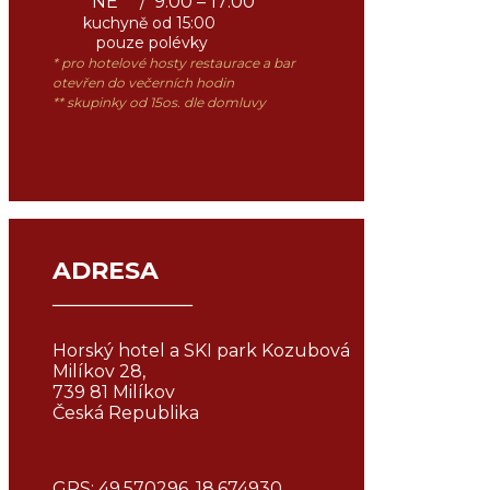
NE / 9:00 – 17:00
kuchyně
od 15:00
pouze polévky
* pro hotelové hosty restaurace a bar
otevřen do večerních hodin
** skupinky od 15os. dle domluvy
ADRESA
¯¯¯¯¯¯¯¯¯¯¯¯¯¯¯¯
Horský hotel a SKI park Kozubová
Milíkov 28,
739 81 Milíkov
Česká Republika
GPS: 49.570296, 18.674930