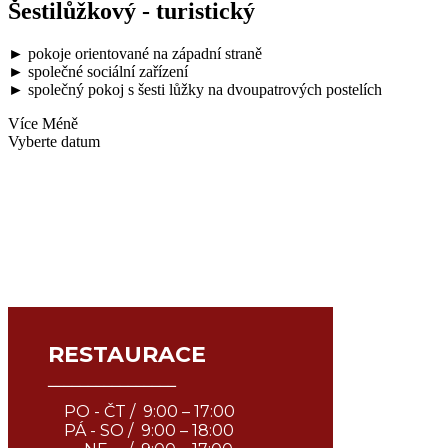
Šestilůžkový - turistický
► pokoje orientované na západní straně
► společné sociální zařízení
► společný pokoj s šesti lůžky na dvoupatrových postelích
Více
Méně
Vyberte datum
RESTAURACE
¯¯¯¯¯¯¯¯¯¯¯¯¯¯¯¯
PO - ČT / 9:00 – 17:00
PÁ - SO / 9:00 – 18:00