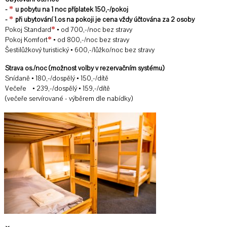
*
-
u pobytu na 1 noc příplatek 150,-/pokoj
*
-
při ubytování 1.os na pokoji je cena vždy účtována za 2 osoby
*
Pokoj Standard
• od 700,-/noc bez stravy
*
Pokoj Komfort
• od 800,-/noc bez stravy
Šestilůžkový turistický • 600,-/lůžko/noc bez stravy
Strava os./noc (možnost volby v rezervačním systému)
Snídaně • 180,-/dospělý • 150,-/dítě
Večeře • 239,-/dospělý • 159,-/dítě
(večeře servírované - výběrem dle nabídky)