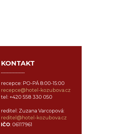
KONTAKT
¯¯¯¯¯¯¯¯¯¯¯¯¯¯¯¯
recepce: PO-PÁ 8:00-15:00
recepce@hotel-kozubova.cz
tel: +420 558 330 050
reditel: Zuzana Varcopová:
reditel@
hotel-kozubova.cz
IČO
: 06117961