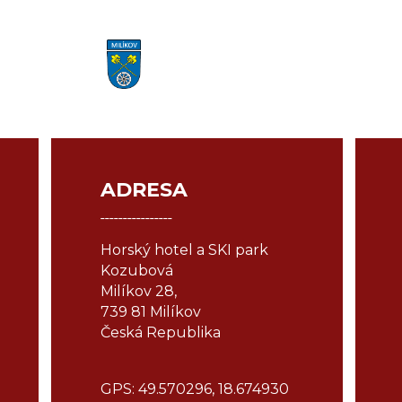
ADRESA
¯¯¯¯¯¯¯¯¯¯¯¯¯¯¯¯
Horský hotel a SKI park
Kozubová
Milíkov 28,
739 81 Milíkov
Česká Republika
GPS: 49.570296, 18.674930