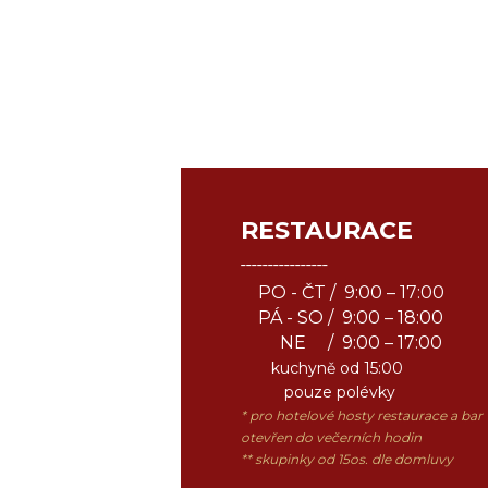
RESTAURACE
¯¯¯¯¯¯¯¯¯¯¯¯¯¯¯¯
PO - ČT / 9:00 – 17:00
PÁ - SO / 9:00 – 18:00
NE / 9:00 – 17:00
kuchyně
od 15:00
pouze polévky
* pro hotelové hosty restaurace a bar
otevřen do večerních hodin
** skupinky od 15os. dle domluvy