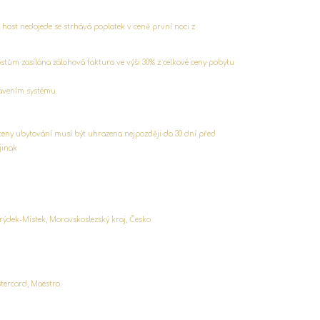
e host nedojede se strhává poplatek v ceně první noci z
stům zasílána zálohová faktura ve výši 30% z celkové ceny pobytu
stavením systému.
 ceny ubytování musí být uhrazena nejpozději do 30 dní před
jinak
rýdek-Místek, Moravskoslezský kraj, Česko
tercard, Maestro.