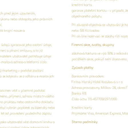
kreditní karta
garance platební kartou – v případě, ž
ch před jejím uzavřením,
objednaného pobytu
výkonu nebo obhajoby jeho právních
í,
Při závazné objednávce ubytování je ho
dě krajní nouze a
nebo 500 Kč/osoba.
Při on-line rezervaci se zálohy řídí na
 údajů zpracovat jeho osobní údaje,
Firemní akce, svatby, skupiny:
ní a plnění smlouvy, a to již
zálohová faktura ve výši 50% z celkové
natelem ubytovatel potřebuje údaje
počátkem akce, pokud není stanoveno 
mailová adresa a telefonní číslo.
Způsob platby:
ý marketing v podobě zasílání
ů se kdykoliv se z odběru e-mailových
Bankovním převodem:
Firma: Horský Hotel Kozubová s r o
Adresa provozovny: Milíkov 28, okres F
l povinen vést v písemné podobě
Banka: KB
jméno, příjmení, adresu místa trvalého
Číslo účtu: 115-4577050297/0100
kého průkazu nebo cestovního dokladu
nebyl vybrán poplatek za lázeňský nebo
Kreditní karty:
let od provedení posledního zápisu.
Přijímáme: Visa, American Express, Mas
e jako ubytovatel vést domovní knihu a
Storno podmínky:
 zapisují osobní údaje zahraničních