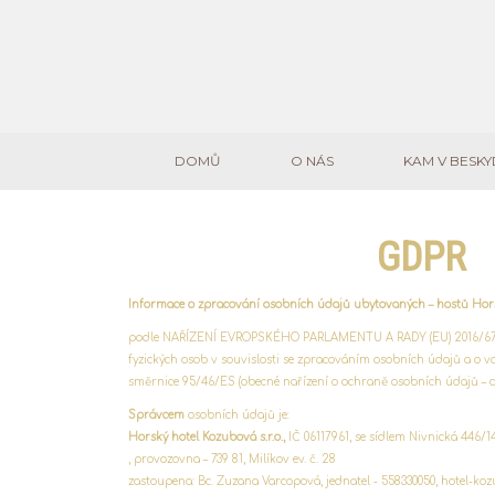
DOMŮ
O NÁS
KAM V BESK
GDPR
Informace o zpracování osobních údajů ubytovaných – hostů Ho
podle NAŘÍZENÍ EVROPSKÉHO PARLAMENTU A RADY (EU) 2016/679 
fyzických osob v souvislosti se zpracováním osobních údajů a o 
směrnice 95/46/ES (obecné nařízení o ochraně osobních údajů – dá
Správcem
osobních údajů je:
Horský hotel Kozubová s.r.o.,
IČ 06117961, se sídlem Nivnická 446/1
, provozovna – 739 81, Milíkov ev. č. 28
zastoupena: Bc. Zuzana Varcopová, jednatel - 558330050, hotel-k