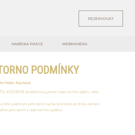
REZERVOVAT
NABÍDKA PRÁCE
WEBKAMERA
STORNO PODMÍNKY
ho Hotelu Kozubová
TEL KOZUBOVÁ lze telefonicky,pomocí rezervačního sytému nebo
cky nebo písemným potvrzením oprávněné osoby ze strany zařízení
ě potvrzením z rezervačního systému