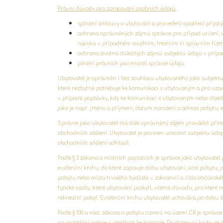
Právní důvody pro zpracování osobních údajů:
splnění smlouvy o ubytování a provedení opatření přijatý
ochrana oprávněných zájmů správce pro případ určení, 
nároků v případném soudním, trestním či správním řízen
ochrana životně důležitých zájmů subjektů údajů v přípa
plnění právních povinností správce údajů.
Ubytovatel je oprávněn i bez souhlasu ubytovaného jako subjektu
které nezbytně potřebuje ke komunikaci s ubytovaným a pro uzavře
v případě poptávky, kdy ke komunikaci s ubytovaným nebo objed
jako je např. jméno a příjmení, datum narození a adresa pobytu, e-
Správce jako ubytovatel má dále oprávněný zájem provádět přím
obchodních sdělení. Ubytovatel je povinen umožnit subjektu údaj
obchodních sdělení odhlásit.
Podle § 3 zákona o místních poplatcích je správce jako ubytovate
evidenční knihu, do které zapisuje dobu ubytování, účel pobytu, 
pobytu nebo místa trvalého bydliště v zahraničí a číslo občans
fyzické osoby, které ubytování poskytl, včetně důvodu, pro které 
rekreační pobyt. Evidenční knihu ubytovatel uchovává po dobu 6 
Podle § 100 a násl. zákona o pobytu cizinců na území ČR je správc
na požádání policie ji předložit ke kontrole. Do domovní knihy se