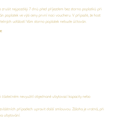
 zrušit nejpozději 7 dnů před příjezdem bez storno poplatků při
n poplatek ve výši ceny první noci voucheru. V
případě, že host
itelných událostí Vám storno poplatek nebude účtován.
e:
i částečném nevyužití objednané ubytovací kapacity nebo
zvláštních případech upravit další smlouvou. Záloha je vratná, při
na ubytování.