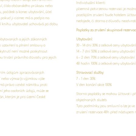
Individuální klienti
tví, číslo občanského průkazu nebo
písemně potvrzenou rezervaci je možno
u, počátek a konec ubytování, účel
pozdějším zrušení bude hotelem účtová
 pokud ji cizinec má a podpis na
nedojede, či storna z důvodu neodvrat
í knihu ubytovatel uchovává po dobu
Poplatky za zrušení skupinové rezervac
ubytovaných a jejich zákonných
Ubytování:
k uzavření a plnění smlouvy o
30 – 14 dní 30% z celkové ceny ubytování
skytnutí není možné poskytnout
14 – 7 dní 50% z celkové ceny ubytování
u trvání právního důvodu pro jejich
6 – 2 den 70% z celkové ceny ubytování
48 hodin 100% z celkové ceny ubytování
obním údajům zpracovávaných
Stravovací služby:
 nebo výmaz (s výjimkou výše
7 – 1 den 30%
má právo vznést námitku proti
V den konání akce 100%
ní jeho osobních údajů, může se
Storno poplatky se mohou účtovat i př
gán, kterým je pro území České
objednaných služeb.
Tyto podmínky jsou smluvní a lze je ve 
zrušení rezervace 48h před nástupem 