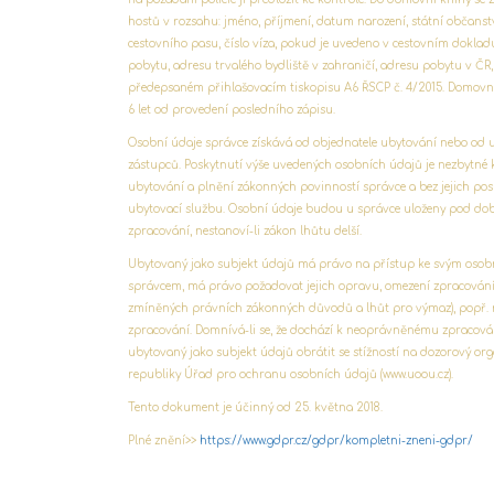
hostů v rozsahu: jméno, příjmení, datum narození, státní občans
cestovního pasu, číslo víza, pokud je uvedeno v cestovním doklad
pobytu, adresu trvalého bydliště v zahraničí, adresu pobytu v ČR,
předepsaném přihlašovacím tiskopisu A6 ŘSCP č. 4/2015. Domovn
6 let od provedení posledního zápisu.
Osobní údaje správce získává od objednatele ubytování nebo od 
zástupců. Poskytnutí výše uvedených osobních údajů je nezbytné 
ubytování a plnění zákonných povinností správce a bez jejich po
ubytovací službu. Osobní údaje budou u správce uloženy pod dob
zpracování, nestanoví-li zákon lhůtu delší.
Ubytovaný jako subjekt údajů má právo na přístup ke svým os
správcem, má právo požadovat jejich opravu, omezení zpracování
zmíněných právních zákonných důvodů a lhůt pro výmaz), popř. 
zpracování. Domnívá-li se, že dochází k neoprávněnému zpracová
ubytovaný jako subjekt údajů obrátit se stížností na dozorový or
republiky Úřad pro ochranu osobních údajů (www.uoou.cz).
Tento dokument je účinný od 25. května 2018.
Plné znění>>
https://www.gdpr.cz/gdpr/kompletni-zneni-gdpr/