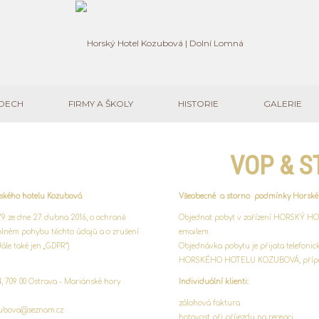
YDECH
FIRMY A ŠKOLY
HISTORIE
GALERIE
VOP & 
rského hotelu Kozubová
Všeobecné a storno podmínky Horské
ze dne 27. dubna 2016, o ochraně
Objednat pobyt v zařízení HORSKÝ HO
volném pohybu těchto údajů a o zrušení
emailem.
le také jen „GDPR“)
Objednávka pobytu je přijata telefoni
HORSKÉHO HOTELU KOZUBOVÁ, případn
4, 709 00 Ostrava - Mariánské hory
Individuální klienti:
zálohová faktura
ozubova@seznam.cz
hotovost při příjezdu na recepci