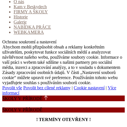
O nás
Kam v Beskydech
FIRMY A ŠKOLY
Historie
Galerie
NABÍDKA PRÁCE
WEBKAMERA
Ochrana soukromí a nastavení
Abychom mohli přizpůsobit obsah a reklamy konkrétním
uživatelům, poskytovat funkce sociálních médií a analyzovat
návštěvnost našeho webu, používáme soubory cookie. Informace o
vaší práci s webem také sdílíme s našimi partnery pro sociální
média, inzerci a zpracování analýzy, a to v souladu s dokumentem
Zásady zpracování osobních údajů. V části „Nastavení souborů
cookie“ můžete upravit své preference. Používáním tohoto webu
vyjadřujete souhlas s používáním souborů cookie.
Povolit vše
Povolit bez cílené reklamy
|
Cookie nastavení
|
Více
informací
ŠKOLY V PŘÍRODĚ
ŠKOLY V PŘÍRODĚ
! TERMÍNY OTEVŘENY !