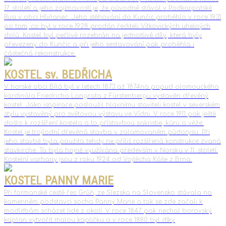
17. století a jeho zajímavostí je, že původně stával v Podkarpatské
Rusi v obci Hliňanec. Jeho stěhování do Kunčic proběhlo v roce 1931
po tom, co byl v roce 1928 prodán řediteli Vítkovických uhelných
dolů. Kostel byl pečlivě rozebrán na jednotlivé díly, která byly
převezeny do Kunčic a při jeho sestavování pak proběhla i
částečná rekonstrukce.
KOSTEL sv. BEDŘICHA
V horské obci Bílá byl v letech 1873 až 1874na popud olomouckého
kardinála Friedricha Langrata z Fürstenbergu vystavěn dřevěný
kostel. Jako isnpirace posloužil hlavnímu staviteli kostel v severském
stylu vystavěný pro světovou výstavu ve Vídni. V roce 1911 pak ještě
došlo k rozšíření kostela a to přístavbou sakristie, kůru a věže.
Kostel je trojlodní dřevěná stavba v zalamovaném půdorysu. Při
jeho stavbě byla použita tehdy ne příliš rozšířená konstrukce zvaná
stavkirche. Ta byla hojně využívána především v Norsku v 11. století.
Kostelní varhany jsou z roku 1924 od Vojtěcha Káše z Brna.
KOSTEL PANNY MARIE
Při formanské cestě řes Grůň, ze Slezska na Slovensko stávala na
kamenném podstavci socha Panny Marie a tak se zde začali k
modlitbám scházet lidé z okolí. V roce 1847 pak nechal borovský
kaplan vytvořit malou kapličku a v roce 1890 byl díky