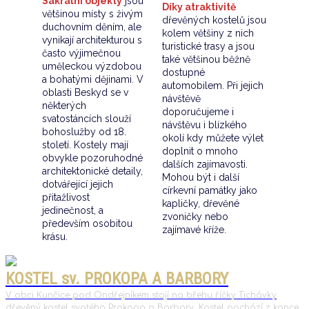
Sakrální objekty
jsou
Díky atraktivitě
většinou místy s živým
dřevěných kostelů jsou
duchovním děním, ale
kolem většiny z nich
vynikají architekturou s
turistické trasy a jsou
často výjimečnou
také většinou běžně
uměleckou výzdobou
dostupné
a bohatými dějinami. V
automobilem. Při jejich
oblasti Beskyd se v
návštěvě
některých
doporučujeme i
svatostáncích slouží
návštěvu i blízkého
bohoslužby od 18.
okolí kdy můžete výlet
století. Kostely mají
doplnit o mnoho
obvykle pozoruhodné
dalších zajímavosti.
architektonické detaily,
Mohou být i další
dotvářející jejich
církevní památky jako
přitažlivost
kapličky, dřevěné
jedinečnost, a
zvoničky nebo
především osobitou
zajímavé kříže.
krásu.
KOSTEL sv. PROKOPA A BARBORY
V obci Kunčice pod Ondřejníkem stojí na břehu říčky Tichávky
dřevěný kostel svatého Prokopa a Barbory. Kostel pochází z konce