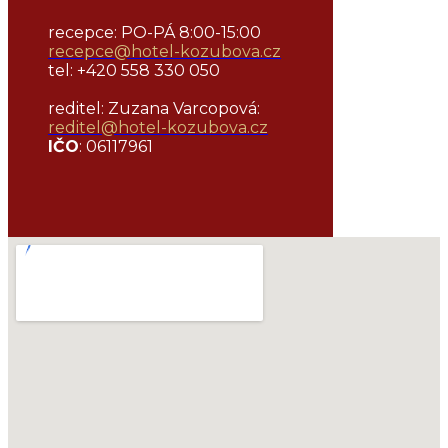
recepce: PO-PÁ 8:00-15:00
recepce@hotel-kozubova.cz
tel: +420 558 330 050
reditel: Zuzana Varcopová:
reditel@
hotel-kozubova.cz
IČO
: 06117961