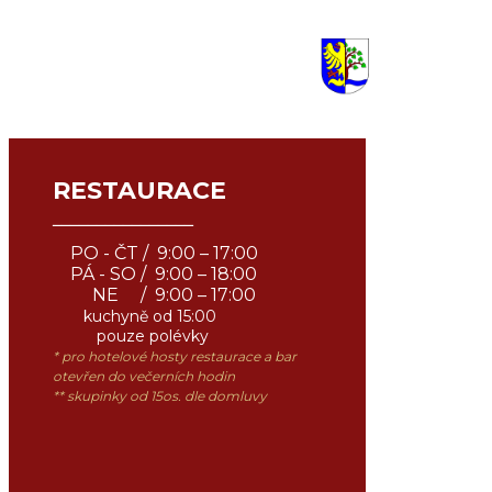
RESTAURACE
¯¯¯¯¯¯¯¯¯¯¯¯¯¯¯¯
PO - ČT / 9:00 – 17:00
PÁ - SO / 9:00 – 18:00
NE / 9:00 – 17:00
kuchyně
od 15:00
pouze polévky
* pro hotelové hosty restaurace a bar
otevřen do večerních hodin
** skupinky od 15os. dle domluvy