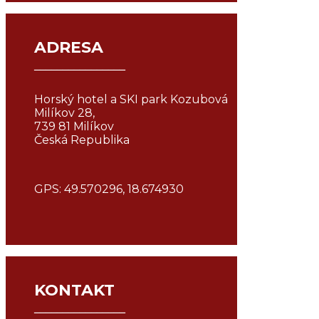
ADRESA
¯¯¯¯¯¯¯¯¯¯¯¯¯¯¯¯
Horský hotel a SKI park Kozubová
Milíkov 28,
739 81 Milíkov
Česká Republika
GPS: 49.570296, 18.674930
KONTAKT
¯¯¯¯¯¯¯¯¯¯¯¯¯¯¯¯