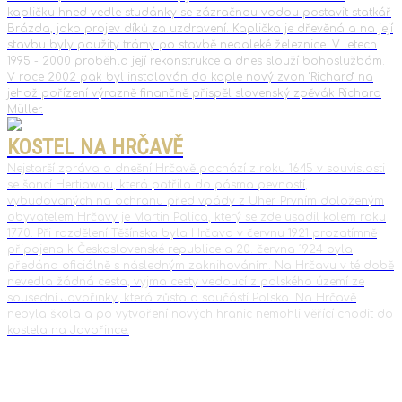
kapličku hned vedle studánky se zázračnou vodou postavit statkář
Brázda, jako projev díků za uzdravení. Kaplička je dřevěná a na její
stavbu byly použity trámy po stavbě nedaleké železnice. V letech
1995 - 2000 proběhla její rekonstrukce a dnes slouží bohoslužbám.
V roce 2002 pak byl instalován do kaple nový zvon "Richard" na
jehož pořízení výrazně finančně přispěl slovenský zpěvák Richard
Müller.
KOSTEL NA HRČAVĚ
Nejstarší zpráva o dnešní Hrčavě pochází z roku 1645 v souvislosti
se šancí Hertiawou, která patřila do pásma pevností,
vybudovaných na ochranu před vpády z Uher. Prvním doloženým
obyvatelem Hrčavy je Martin Palica, který se zde usadil kolem roku
1770. Při rozdělení Těšínska byla Hrčava v červnu 1921 prozatímně
připojena k Československé republice a 20. června 1924 byla
předána oficiálně s následným zaknihováním. Na Hrčavu v té době
nevedla žádná cesta, vyjma cesty vedoucí z polského území ze
sousední Javořinky, která zůstala součástí Polska. Na Hrčavě
nebyla škola a po vytvoření nových hranic nemohli věřící chodit do
kostela na Javořince.