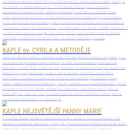
domaslavskému faráři Filipu Habernalovi dokončen kostel, který je
postaven v severském stylu. V blízkosti oltáře jsou umístěny
zavěšené domácí kříže, které pocházejí z domů z oblasti dnes
zatopené kvůli stavbě vodní nádrže Šance. Kříže byly do kostela
pravděpodobně umístěny jako prosba původních starousedlíků o
ochranu v nových domovech, poděkování za život v Beskydech či o
příslib návratu do kraje. Od roku 2002 patří kostel mezi kulturní
památky a každoročně se zde v květnu pořádají poutě.
KAPLE sv. CYRILA A METODĚJE
Tato kaplička patří k menším náboženským stavbám a najdete ji na
Hlavaté na pomezí Horní Bečvy a Bílé. Slavnostní vysvěcení se
konalo v roce 1924. Celá kaple je velmi podobná lidovým stavbám,
které byly projektovány nebo inspirovány tvorbou známého
architekta Dušana Jurkoviče. V kapli se setkávají klasické prvky
beskydské lidové architektury, prvky secese a ornamentálních prvků
s barevným kontrastem některých detailů. Zasvěcení sv. Cyrilu a
Metodějovi pak doplňuje velmi zdařilí vitráž zadního okna, která
oba dva věrozvěsty vyobrazuje.
KAPLE NEJSVĚTĚJŠÍ PANNY MARIE
V areálu Beskydského rehabilitačního centra na Čeladné se v 19.
století v blízkosti studánky údajně zjevila Panna Maria a od té doby
lidé věřili, že voda ze studánky je léčivá. V roce 1893 nechal