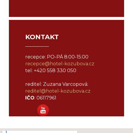
KONTAKT
¯¯¯¯¯¯¯¯¯¯¯¯¯¯¯¯
recepce: PO-PÁ 8:00-15:00
recepce@hotel-kozubova.cz
tel: +420 558 330 050
reditel: Zuzana Varcopová:
reditel@
hotel-kozubova.cz
IČO
: 06117961