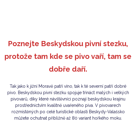
Poznejte Beskydskou pivní stezku,
protože tam kde se pivo vaří, tam se
dobře daří.
Tak jako k jižní Moravě patří víno, tak k té severní patří dobré
pivo. Beskydskou pivní stezku spojuje třináct malých i velkých
pivovarů, díky které návštěvníci poznají beskydskou krajinu
prostřednictvím kvalitně uvařeného piva. V pivovarech
rozmístěných po celé turistické oblasti Beskydy-Valašsko
můžete ochutnat přibližně až 80 variant hořkého moku.