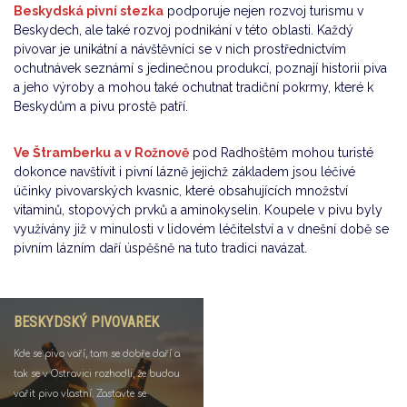
Beskydská pivní stezka
podporuje nejen rozvoj turismu v
Beskydech, ale také rozvoj podnikání v této oblasti. Každý
pivovar je unikátní a návštěvníci se v nich prostřednictvím
ochutnávek seznámí s jedinečnou produkcí, poznají historii piva
a jeho výroby a mohou také ochutnat tradiční pokrmy, které k
Beskydům a pivu prostě patří.
Ve Štramberku a v Rožnově
pod Radhoštěm mohou turisté
dokonce navštívit i pivní lázně jejichž základem jsou léčivé
účinky pivovarských kvasnic, které obsahujících množství
vitaminů, stopových prvků a aminokyselin. Koupele v pivu byly
využívány již v minulosti v lidovém léčitelství a v dnešní době se
pivním lázním daří úspěšně na tuto tradici navázat.
BESKYDSKÝ PIVOVAREK
Kde se pivo vaří, tam se dobře daří a
tak se v Ostravici rozhodli, že budou
vařit pivo vlastní. Zastavte se