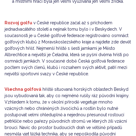
a místními hráči byla jen velmi využívána jen velmi zřídka.
Rozvoj golfu
v České republice začal až s příchodem
jednadvacátého století a nejinak tomu bylo i v Beskydech. V
současnosti je u České golfové federace registrováno osmnáct
golfových klubů z Moravskoslezského kraje a najdete zde devět
golfových hřišť. Nejmenší hřiště s šesti jamkami je Město
Albrechtice a největší je Čeladná, která se pyšní dvěma hřišti po
osmnácti jamkách. V současné době Česká golfová federace
počtem svých členů, klubů i rozsahem svých aktivit, patří mezi
největší sportovní svazy v České republice.
Všechna golfová
hřiště situovaná horských oblastech Beskyd
jsou vybudovaná tak, aby co nejméně rušily ráz původní krajiny.
Vzhledem k tomu, že v okolní přírodě vegetuje mnoho
vzácných nebo chráněných živočichů a rostlin bylo nutné
postupovat velmi ohleduplně a nejednou přesunout rostoucí
petrklíče nebo pařezy původních stromů ve kterých žili vzácní
brouci. Navíc do prostor budoucích drah ve většině případů
nesměla vjet těžká technika, aby se nepoškodila původní