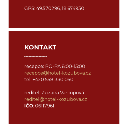
GPS: 49.570296, 18.674930
KONTAKT
¯¯¯¯¯¯¯¯¯¯¯¯¯¯¯¯
recepce: PO-PÁ 8:00-15:00
recepce@hotel-kozubova.cz
tel: +420 558 330 050
reditel: Zuzana Varcopová:
reditel@
hotel-kozubova.cz
IČO
: 06117961